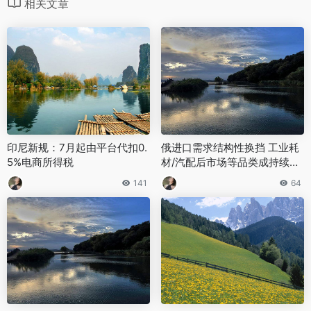
相关文章
印尼新规：7月起由平台代扣0.
俄进口需求结构性换挡 工业耗
5%电商所得税
材/汽配后市场等品类成持续采
购“隐形冠军”赛道
141
64