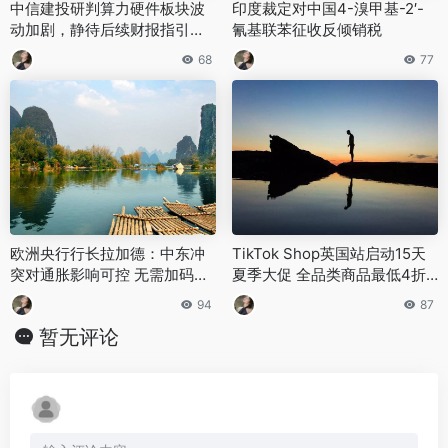
中信建投研判算力硬件板块波
印度裁定对中国4-溴甲基-2′-
动加剧，静待后续财报指引明
氰基联苯征收反倾销税
确方向
68
77
欧洲央行行长拉加德：中东冲
TikTok Shop英国站启动15天
突对通胀影响可控 无需加码政
夏季大促 全品类商品最低4折
策应对
起
94
87
暂无评论