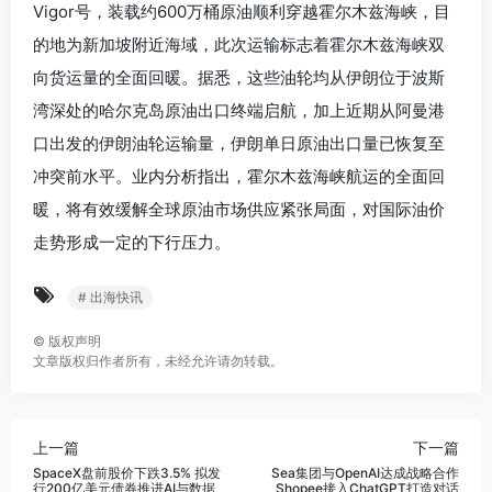
Vigor号，装载约600万桶原油顺利穿越霍尔木兹海峡，目
的地为新加坡附近海域，此次运输标志着霍尔木兹海峡双
向货运量的全面回暖。据悉，这些油轮均从伊朗位于波斯
湾深处的哈尔克岛原油出口终端启航，加上近期从阿曼港
口出发的伊朗油轮运输量，伊朗单日原油出口量已恢复至
冲突前水平。业内分析指出，霍尔木兹海峡航运的全面回
暖，将有效缓解全球原油市场供应紧张局面，对国际油价
走势形成一定的下行压力。
# 出海快讯
©
版权声明
文章版权归作者所有，未经允许请勿转载。
上一篇
下一篇
SpaceX盘前股价下跌3.5% 拟发
Sea集团与OpenAI达成战略合作
行200亿美元债券推进AI与数据
Shopee接入ChatGPT打造对话