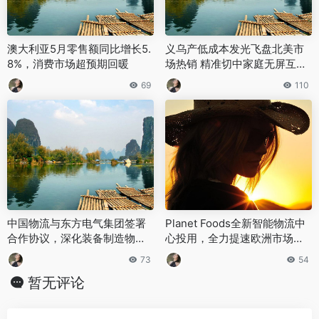
澳大利亚5月零售额同比增长5.
义乌产低成本发光飞盘北美市
8%，消费市场超预期回暖
场热销 精准切中家庭无屏互动
核心需求
69
110
中国物流与东方电气集团签署
Planet Foods全新智能物流中
合作协议，深化装备制造物流
心投用，全力提速欧洲市场扩
专业化合作
张布局
73
54
暂无评论