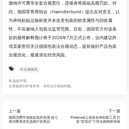
缴纳许可费等全套合规责任，违规者将面临高额罚款。对
此，德国零售商协会（Haendlerbund）提出反对意见，认
为单纯粘贴运输标签并未改变包装的材质属性与回收属
性，不应被纳入包装法监管范围。目前，德国官方对该条
款的最终解释预计将于2026年7月正式公布，业内建议跨
境卖家密切关注德国包装法合规动态，提前做好产品包装
合规优化，规避潜在经营风险。
# 出海快讯
©
版权声明
文章版权归作者所有，未经允许请勿转载。
上一篇
下一篇
德国消费市场掀起低价热潮 超七
Pinterest上线多款AI创新工具 打
成消费者优先选购打折商品
造“发现式”个性化购物新体验