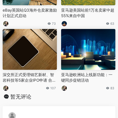
eBay英国站Q3海外仓卖家激励
亚马逊美国站前1万名卖家中超
计划正式启动
55%来自中国
73
63
深交所正式受理锦艺新材、智
亚马逊欧洲站上线新功能：一
岩科技等5家企业IPO申请 合计
键同步促销活动
拟募资超47亿元
107
83
暂无评论