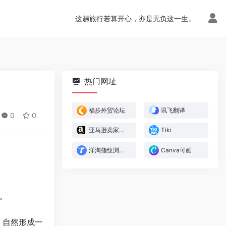
这趟旅行若算开心，亦是无负这一生。
热门网址
福步外贸论坛
讯飞翻译
0
0
亚马逊卖家官方论坛
Tiki
洋淘指纹浏览器
Canva可画
。
，自然形成一