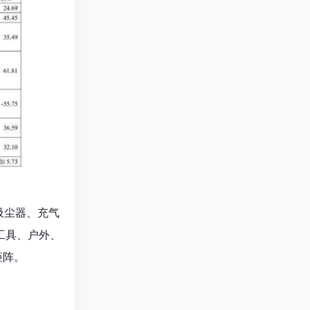
吸尘器、充气
动工具、户外、
牌矩阵。