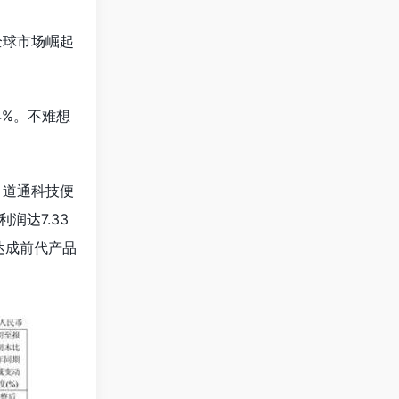
全球市场崛起
4%。不难想
，道通科技便
润达7.33
即达成前代产品