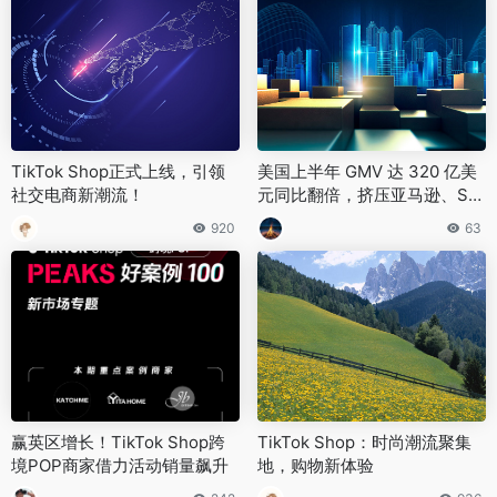
TikTok Shop正式上线，引领
美国上半年 GMV 达 320 亿美
社交电商新潮流！
元同比翻倍，挤压亚马逊、Sh
opify 份额
920
63
赢英区增长！TikTok Shop跨
TikTok Shop：时尚潮流聚集
境POP商家借力活动销量飙升
地，购物新体验