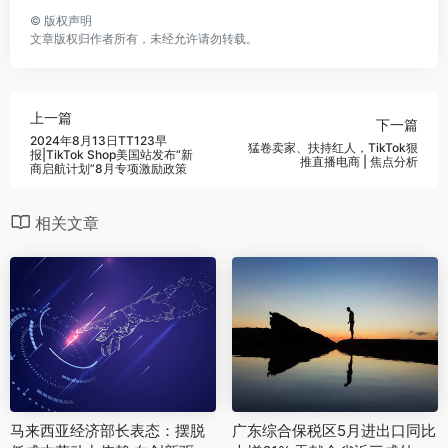
©
版权声明
文章版权归作者所有，未经允许请勿转载。
上一篇
下一篇
2024年8月13日TT123早
猛卷卖家、扶持红人，TikTok狠
报|TikTok Shop美国站发布“新
推直播电商 | 焦点分析
商启航计划”8月专项激励政策
相关文章
马来西亚经济部长表态：摆脱
广东综合保税区5月进出口同比