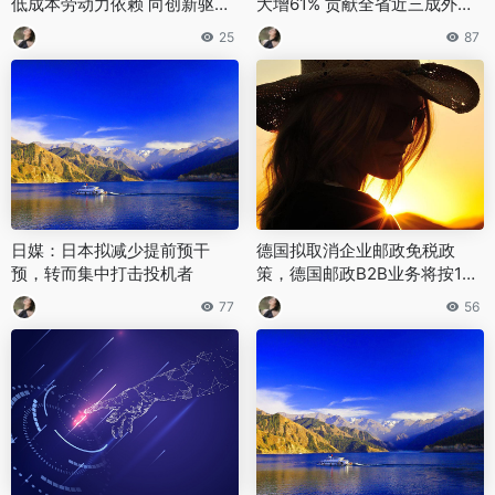
低成本劳动力依赖 向创新驱动
大增61% 贡献全省近三成外贸
型经济转型
增长
25
87
日媒：日本拟减少提前预干
德国拟取消企业邮政免税政
预，转而集中打击投机者
策，德国邮政B2B业务将按1
9%标准税率征税
77
56