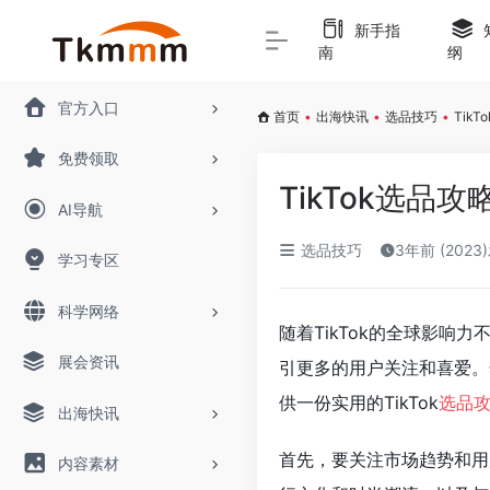
新手指
南
纲
官方入口
首页
•
出海快讯
•
选品技巧
•
Tik
免费领取
TikTok选品
AI导航
选品技巧
3年前 (2023
学习专区
科学网络
随着TikTok的全球影
展会资讯
引更多的用户关注和喜爱。
供一份实用的TikTok
选品
出海快讯
首先，要关注市场趋势和用
内容素材