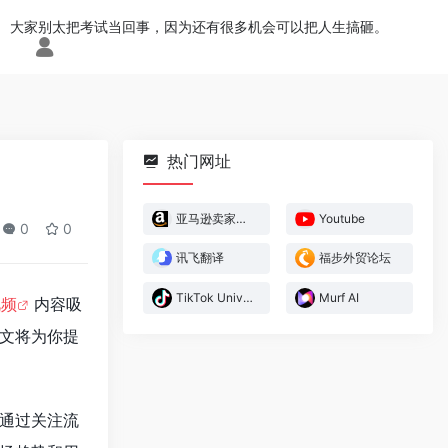
大家别太把考试当回事，因为还有很多机会可以把人生搞砸。
热门网址
亚马逊卖家官方论坛
Youtube
0
0
讯飞翻译
福步外贸论坛
TikTok University
Murf AI
视频
内容吸
文将为你提
通过关注流