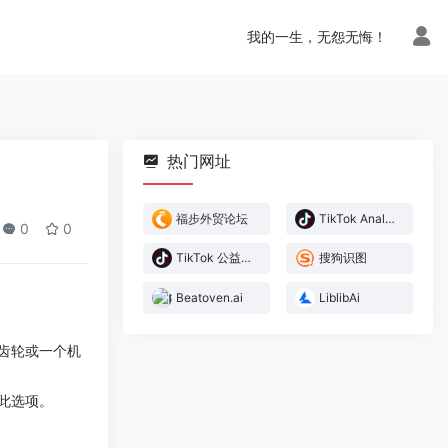
我的一生，无怨无悔！
热门网址
福步外贸论坛
TikTok Analytics
0
0
TikTok 公益网站
搜狗识图
Beatoven.ai
LiblibAi
齿轮或一个机
此选项。