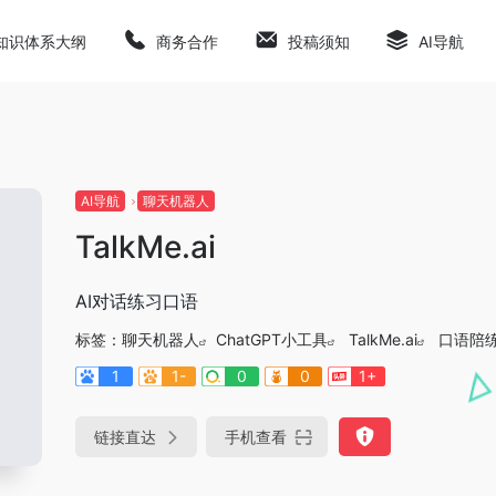
知识体系大纲
商务合作
投稿须知
AI导航
AI导航
聊天机器人
TalkMe.ai
AI对话练习口语
标签：
聊天机器人
ChatGPT小工具
TalkMe.ai
口语陪
1
1-
0
0
1+
链接直达
手机查看