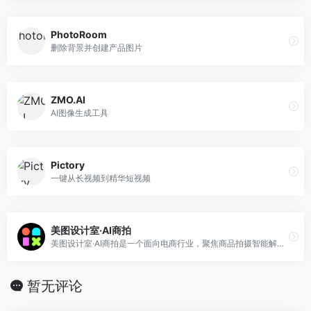
PhotoRoom
删除背景并创建产品图片
ZMO.AI
AI图像生成工具
Pictory
一键从长视频到精华短视频
美图设计室·AI商拍
美图设计室·AI商拍是一个面向电商行业，聚焦商品拍摄智能解决方案的网站，聚集AI模特试衣、AI商品图、智能抠图、服装换色、电商海报模板等多个实用功能，助力电商降本增效，为电商企业&amp;商家们提供好用且易用的AI商拍服务。只要上传简单拍摄的产品图，美图设计室·AI商拍就可以生成真实自然高品质的商品图和模特图等。AI帮你实现：随手拍摄，即刻大片。
暂无评论