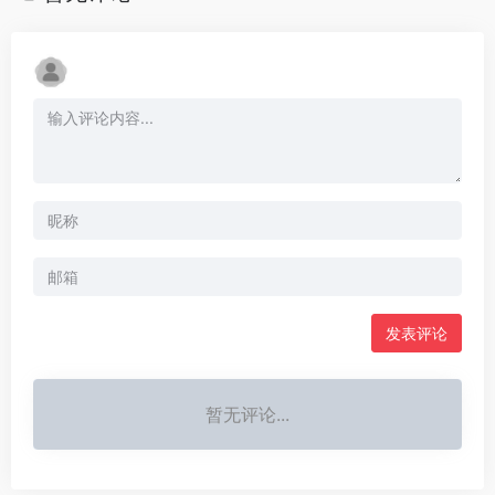
发表评论
暂无评论...