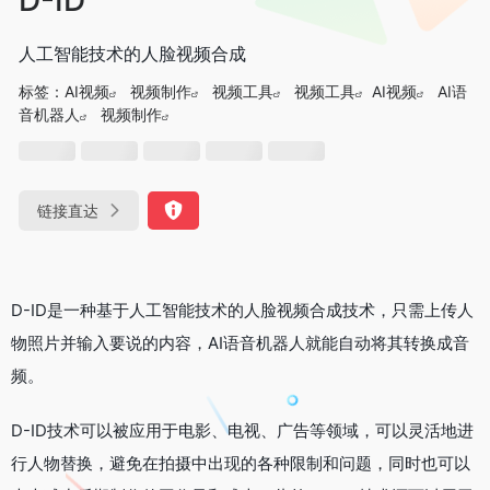
人工智能技术的人脸视频合成
标签：
AI视频
视频制作
视频工具
视频工具
AI视频
AI语
音机器人
视频制作
链接直达
D-ID是一种基于人工智能技术的人脸视频合成技术，只需上传人
物照片并输入要说的内容，AI语音机器人就能自动将其转换成音
频。
D-ID技术可以被应用于电影、电视、广告等领域，可以灵活地进
行人物替换，避免在拍摄中出现的各种限制和问题，同时也可以