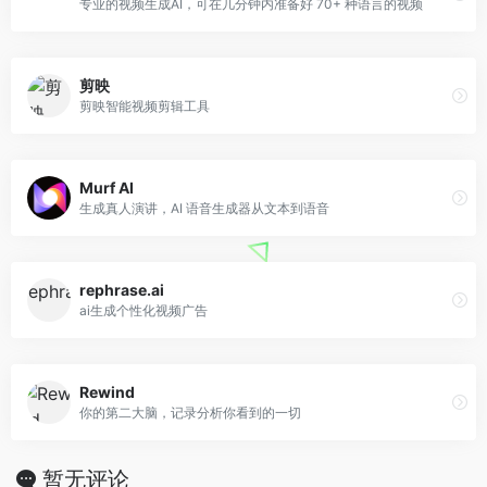
专业的视频生成AI，可在几分钟内准备好 70+ 种语言的视频
剪映
剪映智能视频剪辑工具
Murf AI
生成真人演讲，AI 语音生成器从文本到语音
rephrase.ai
ai生成个性化视频广告
Rewind
你的第二大脑，记录分析你看到的一切
暂无评论