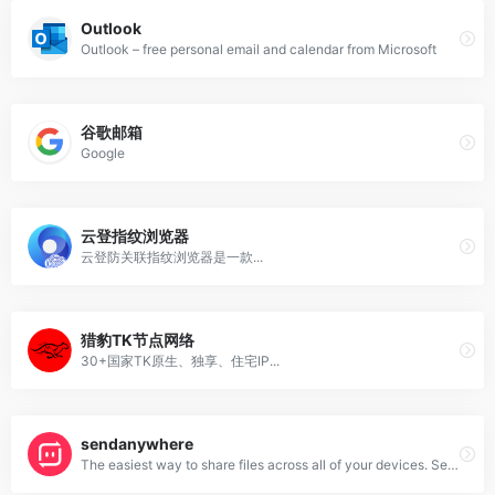
Outlook
Outlook – free personal email and calendar from Microsoft
谷歌邮箱
Google
云登指纹浏览器
云登防关联指纹浏览器是一款...
猎豹TK节点网络
30+国家TK原生、独享、住宅IP...
sendanywhere
The easiest way to share files across all of your devices. Send files of any size and type, as many times as you want, all for free!