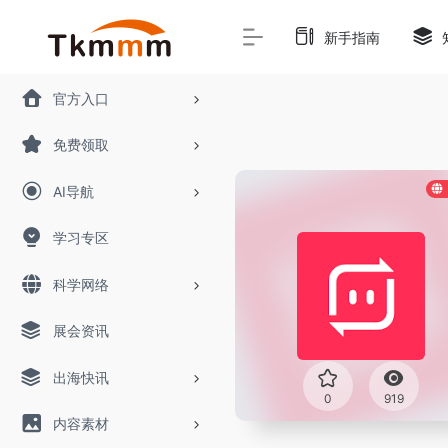
新手指南
官方入口
免费领取
AI导航
学习专区
科学网络
展会资讯
出海快讯
0
919
内容素材