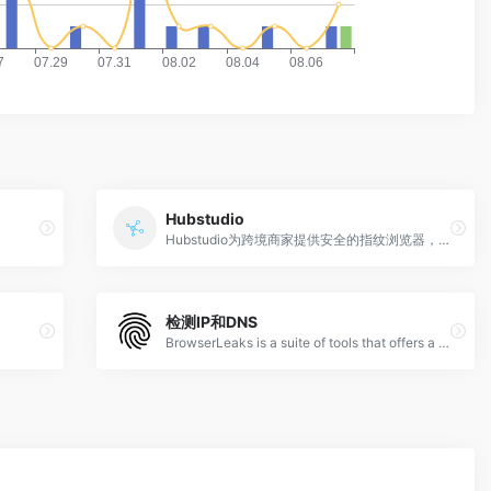
Hubstudio
Hubstudio为跨境商家提供安全的指纹浏览器，最专业的跨平台多账户管理系统，超过20w用户的选择！
检测IP和DNS
BrowserLeaks is a suite of tools that offers a range of tests to evaluate the security and privacy of your web browser. These tests focus on identifying ways in which websites may leak your real IP address, collect information about your device, and perform a browser fingerprinting.