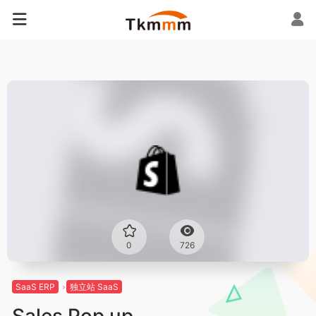
0
726
SaaS ERP
独立站 SaaS
Sales Pop up