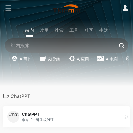
站内
常用
搜索
工具
社区
生活
AI写作
AI导航
AI应用
AI电商
ChatPPT
ChatPPT
命令式一键生成PPT