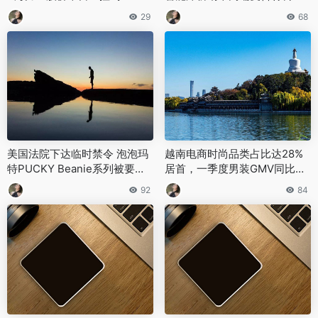
道
29
68
美国法院下达临时禁令 泡泡玛
越南电商时尚品类占比达28%
特PUCKY Beanie系列被要求
居首，一季度男装GMV同比暴
立即停售
涨150%
92
84