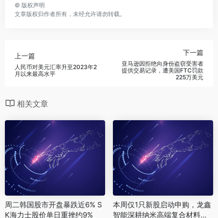
©
版权声明
文章版权归作者所有，未经允许请勿转载。
下一篇
上一篇
‌亚马逊因拒绝向身份盗窃受害者
‌人民币对美元汇率升至2023年2
提供交易记录，遭美国FTC罚款
月以来最高水平‌
225万美元‌
相关文章
周二韩国股市开盘暴跌近6% S
本周仅1只新股启动申购，龙鑫
K海力士股价单日重挫约9%
智能深耕纳米高端复合材料赛