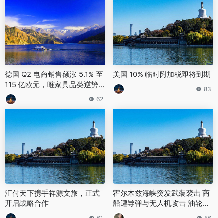
德国 Q2 电商销售额涨 5.1% 至
美国 10% 临时附加税即将到期
115 亿欧元，唯家具品类逆势
83
下跌 2.1%
62
汇付天下携手祥源文旅，正式
霍尔木兹海峡突发武装袭击 商
开启战略合作
船遭导弹与无人机攻击 油轮及
LNG船中弹起火
61
56