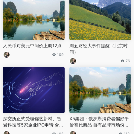
人民币对美元中间价上调12点
周五财经大事件提醒（北京时
间）
109
76
深交所正式受理锦艺新材、智
X5集团：俄罗斯消费者偏好平
岩科技等5家企业IPO申请 合计
价替代商品 自有品牌市场份额
拟募资超47亿元
持续攀升
108
113