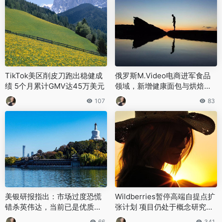
TikTok美区削皮刀跑出稳健成
俄罗斯M.Video电商进军食品
绩 5个月累计GMV达45万美元
领域，新增健康面包与烘焙产
品品类
107
83
美银研报指出：市场过度恐慌
Wildberries暂停高端自提点扩
错杀英伟达，当前已是优质买
张计划 项目仍处于概念研究阶
入窗口
段
66
341