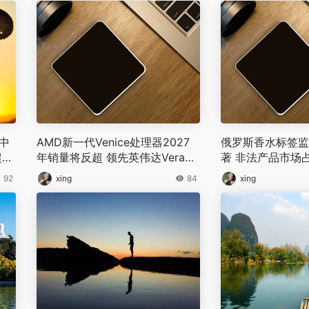
普中
AMD新一代Venice处理器2027
俄罗斯香水标签监
超
年销量将反超 领先英伟达Vera芯
著 非法产品市场
片约17%
8%
92
xing
84
xing