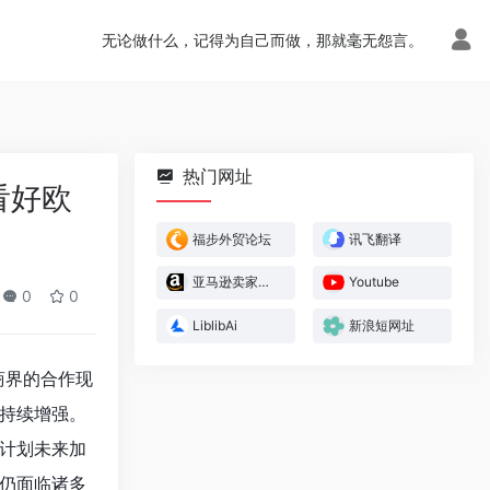
无论做什么，记得为自己而做，那就毫无怨言。
热门网址
看好欧
福步外贸论坛
讯飞翻译
亚马逊卖家官方论坛
Youtube
0
0
LiblibAi
新浪短网址
商界的合作现
持续增强。
业计划未来加
仍面临诸多