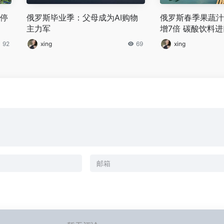
涨停
‌俄罗斯毕业季：父母成为AI购物
俄罗斯春季果蔬汁
主力军‌
增7倍 碳酸饮料
滑
92
xing
69
xing