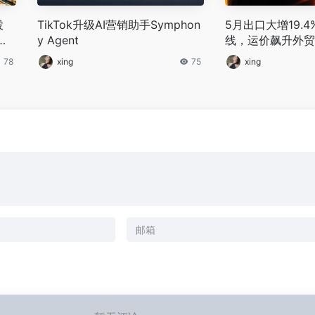
投
TikTok升级AI营销助手Symphon
5月出口大增19.
大
y Agent
线，运价飙升外贸
78
xing
75
xing