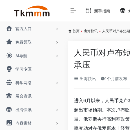
新手指南
官方入口
首页
•
出海快讯
•
人民币对卢布短期
免费领取
人民币对卢布短
AI导航
承压
学习专区
出海快讯
1个月前发布
科学网络
展会资讯
进入6月以来，人民币兑卢布
超出市场预期。本次卢布贬
出海快讯
展、俄罗斯央行高利率政策
内容素材
率变动对在俄罗斯本土经营