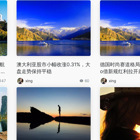
航
澳大利亚股市小幅收涨0.31%，大
德国时尚赛道格局生
力过
盘走势保持平稳
o借新规红利拉开
逻辑已更新
147
xing
60
xing