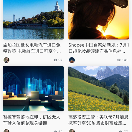
孟加拉国延长电动汽车进口免
Shopee中国台湾站新规：7月1
税政策 电动校车进口可享全关
日起化妆品须建产品信息档案
税减免
(PIF) 进口商与制造商为义务方
97
141
智控智驾落地在即，矿区无人
高盛投资主管：美联储7月加息
车驶入价值兑现关键期
概率升至50% 股市财富效应或
成加息核心动因
62
77