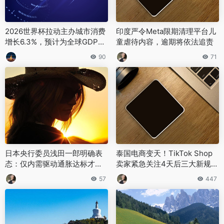
2026世界杯拉动主办城市消费
印度严令Meta限期清理平台儿
增长6.3%，预计为全球GDP增
童虐待内容，逾期将依法追责
加450亿美元
90
71
日本央行委员浅田一郎明确表
泰国电商变天！TikTok Shop
态：仅内需驱动通胀达标才会
卖家紧急关注4天后三大新规落
支持加息
地
57
447