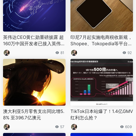
英伟达CEO黄仁勋重磅披露 超
印尼7月起实施电商税收新规，
160万中国开发者已接入英伟达
Shopee、Tokopedia等平台将
平台开展AI研发
直接代扣商家0.5%所得税
81
92
澳大利亚5月零售支出同比增5.
TikTok日本站爆了！1.4亿GMV
8% 至396.7亿澳元
红利怎么抢？
57
609