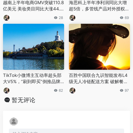
越南上半年电商GMV突破110.8
海思科上半年净利润同比大增
亿美元 美妆类目同比大涨44.1
超5倍，多管线产品对外授权收
1%
入实现大幅跃升
28
69
TikTok小微博主互动率超头部
百胜中国联合九识智能发布L4
大V5%，“刷到即买”倒推品牌
级无人冷链配送方案 破解餐饮
转型
冷链行业痛点
62
97
暂无评论