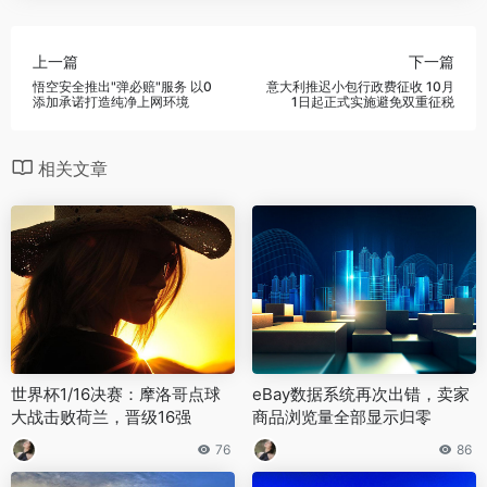
上一篇
下一篇
悟空安全推出"弹必赔"服务 以0
意大利推迟小包行政费征收 10月
添加承诺打造纯净上网环境
1日起正式实施避免双重征税
相关文章
世界杯1/16决赛：摩洛哥点球
eBay数据系统再次出错，卖家
大战击败荷兰，晋级16强
商品浏览量全部显示归零
76
86