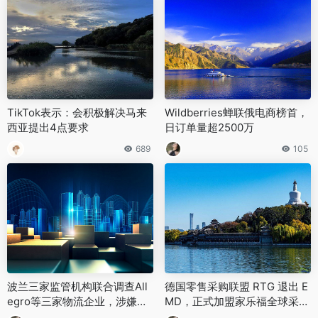
TikTok表示：会积极解决马来
‌Wildberries蝉联俄电商榜首，
西亚提出4点要求
日订单量超2500万‌
689
105
波兰三家监管机构联合调查All
德国零售采购联盟 RTG 退出 E
egro等三家物流企业，涉嫌违
MD，正式加盟家乐福全球采购
反环保相关规定
体系