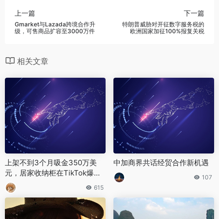
上一篇
下一篇
Gmarket与Lazada跨境合作升
特朗普威胁对开征数字服务税的
级，可售商品扩容至3000万件
欧洲国家加征100%报复关税
相关文章
上架不到3个月吸金350万美
中加商界共话经贸合作新机遇
元，居家收纳柜在TikTok爆火
107
出圈|跨境资讯
615