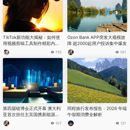
TikTok新功能大揭秘：如何使
Ozon Bank APP突发大规模故
用视频剪辑工具制作精彩内
障 超2000起用户投诉集中爆发
容？
752
101
第四届链博会正式开幕 澳大利
同程旅行发布报告：2026 年端
亚首次担任主宾国携新能源代
午假期消费全解析
表团亮相
107
121