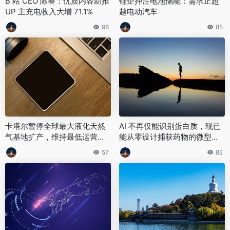
B 站 CEO 陈睿：优质内容助推
锂企押注电池储能：需求正超
UP 主充电收入大增 71.1%
越电动汽车
98
85
卡塔尔暂停全球最大液化天然
AI 不再仅能识别蛋白质，现已
气基地扩产，维持最低运营负
能从零设计捕获药物的微型蛋
荷
白
57
82