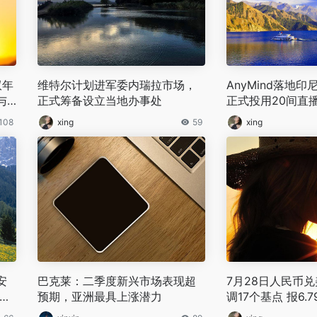
双年
维特尔计划进军委内瑞拉市场，
AnyMind落地
与
正式筹备设立当地办事处
正式投用20间直
中心
108
xing
59
xing
安
巴克莱：二季度新兴市场表现超
7月28日人民币
%网
预期，亚洲最具上涨潜力
调17个基点 报6.79