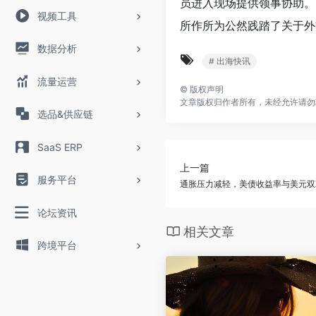
员进入现场提供领事协助。
视频工具
所作所为公然践踏了关于外
数据分析
# 出海快讯
流量运营
©
版权声明
文章版权归作者所有，未经允许请勿
选品&供应链
SaaS ERP
上一篇
服务平台
通胀压力减轻，美债收益率与美元双
论坛资讯
相关文章
跨境平台