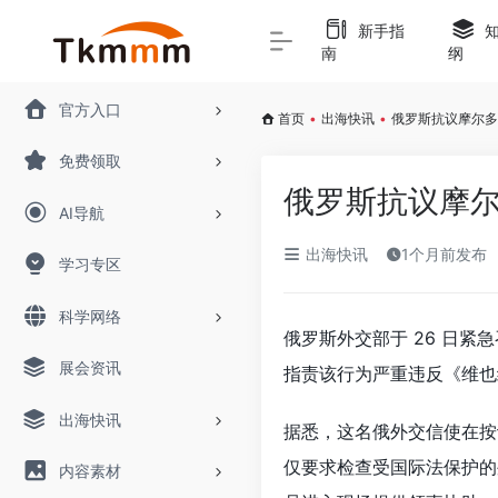
新手指
南
纲
官方入口
首页
•
出海快讯
•
俄罗斯抗议摩尔多
免费领取
俄罗斯抗议摩
AI导航
出海快讯
1个月前发布
学习专区
科学网络
俄罗斯外交部于 26 日
展会资讯
指责该行为严重违反《维也
出海快讯
据悉，这名俄外交信使在按
仅要求检查受国际法保护的
内容素材