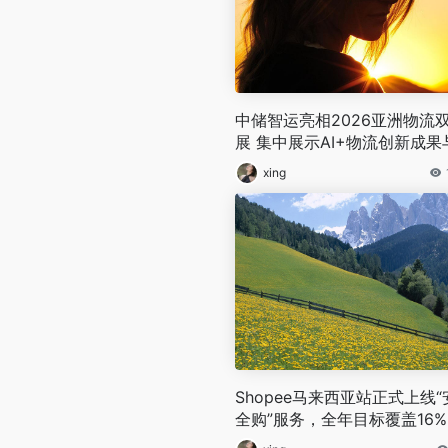
中储智运亮相2026亚洲物流
展 集中展示AI+物流创新成果
四大核心业务板块
xing
Shopee马来西亚站正式上线“
全购”服务，全年目标覆盖16
购人群