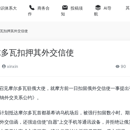
其
知识体系大
商务合
投稿须
AI导
作
知
航
瓦扣押其外交信使
尔多瓦扣押其外交信使
xinxin
90
紧急召见摩尔多瓦驻俄大使，就摩方前一日扣留俄外交信使一事提
纳外交关系公约》。
计划抵达摩尔多瓦首都基希讷乌机场后，被强行扣留数小时。期
外交信函，还强迫信使“自愿”上交手机等通讯设备，并拒绝让俄