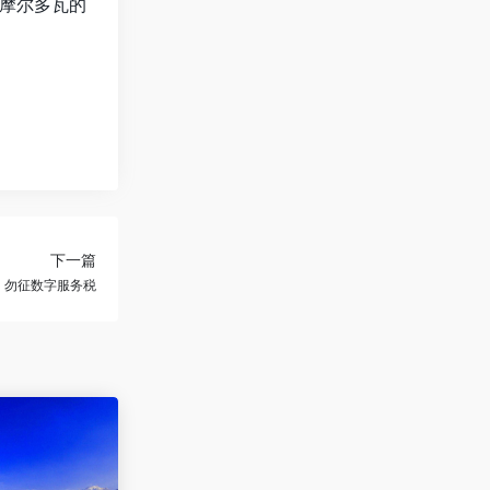
摩尔多瓦的
下一篇
：勿征数字服务税