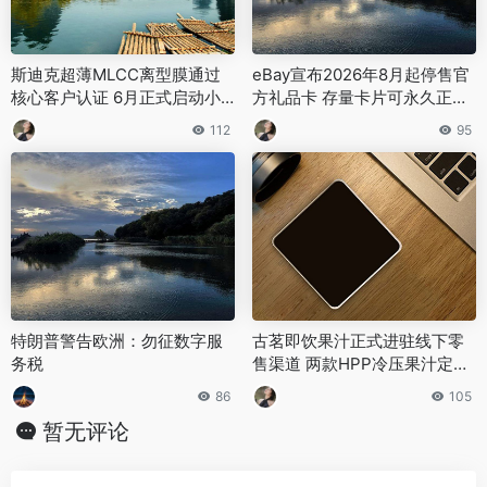
斯迪克超薄MLCC离型膜通过
eBay宣布2026年8月起停售官
核心客户认证 6月正式启动小
方礼品卡 存量卡片可永久正常
批量供货
使用
112
95
特朗普警告欧洲：勿征数字服
古茗即饮果汁正式进驻线下零
务税
售渠道 两款HPP冷压果汁定价
9.9-11.9元
86
105
暂无评论