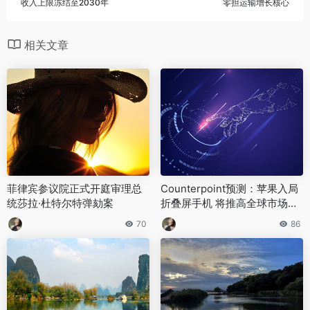
收入上限冻结至2030年
零担运输增长核心
相关文章
菲律宾参议院正式开庭审理总
Counterpoint预测：苹果入局
统莎拉·杜特尔特弹劾案
折叠屏手机 将推高全球市场整
体售价
70
86