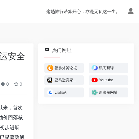
这趟旅行若算开心，亦是无负这一生。
热门网址
航运安全
福步外贸论坛
讯飞翻译
亚马逊卖家官方论坛
Youtube
0
0
LiblibAi
新浪短网址
以来，首次
油价回落核
初步进展，
已显著缓解