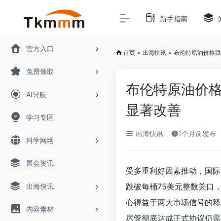
新手指南
官方入口
首页
•
出海快讯
•
布伦特原油价格跌
免费领取
布伦特原油价格
AI导航
显著改善
学习专区
出海快讯
1个月前发布
科学网络
展会资讯
受多重利好因素推动，国际
跌破每桶75美元整数关口
出海快讯
心得益于两大市场信号的释
内容素材
尽管彻底达成正式协议仍需