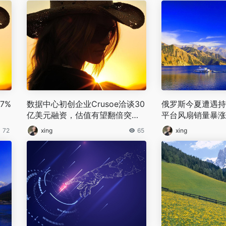
7%
数据中心初创企业Crusoe洽谈30
俄罗斯今夏遭遇持
亿美元融资，估值有望翻倍突破3
平台风扇销量暴涨
00亿美元
72
xing
65
xing