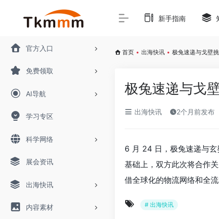
新手指南
官方入口
首页
•
出海快讯
•
极兔速递与戈壁挑
免费领取
极兔速递与戈
AI导航
出海快讯
2个月前发布
学习专区
科学网络
6 月 24 日，极兔速
展会资讯
基础上，双方此次将合作关
借全球化的物流网络和全流
出海快讯
# 出海快讯
内容素材