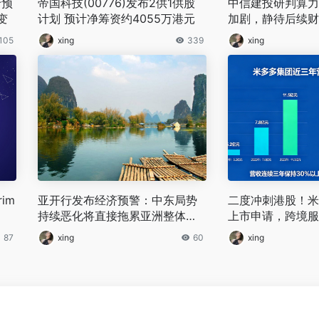
于预
帝国科技(00776)发布2供1供股
中信建投研判算力
变
计划 预计净筹资约4055万港元
加剧，静待后续财
向
105
xing
339
xing
im
亚开行发布经济预警：中东局势
二度冲刺港股！米
持续恶化将直接拖累亚洲整体经
上市申请，跨境服
济增长
速
87
xing
60
xing