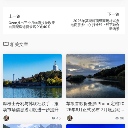
下一篇
上一篇
2026年莫斯科顶级商场将试点
Ozon推出三个月物流扶持政策
电商服务中心 打造线上线下融合
自营配送运费最高立减40%
新场景
相关文章
摩根士丹利与韩联社联手，推
苹果首款折叠屏iPhone定档20
动市场信息透明度进一步提升
26年9月正式发布 7月底启动大
规模量产
45
96