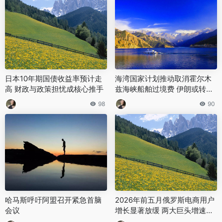
日本10年期国债收益率预计走
海湾国家计划推动取消霍尔木
高 财政与政策担忧成核心推手
兹海峡船舶过境费 伊朗或转向
收取环境及安全相关费用
98
90
哈马斯呼吁阿盟召开紧急首脑
2026年前五月俄罗斯电商用户
会议
增长显著放缓 两大巨头增速均
不足5%