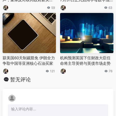
计划
全新格式
59
63
获美国60天制裁豁免 伊朗全力
机构预测英国下任财政大臣任
争取中国等亚洲核心石油买家
命将主导英镑与英债市场走势
121
76
暂无评论