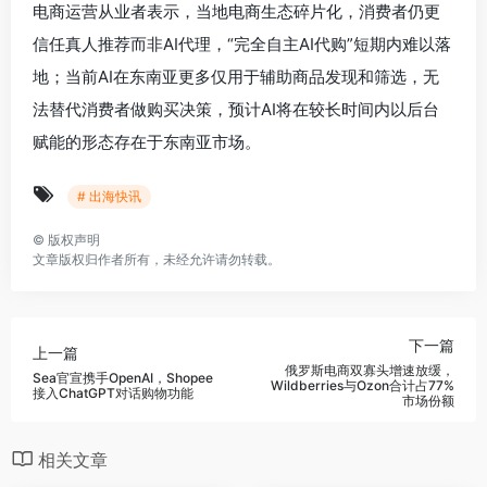
电商运营从业者表示，当地电商生态碎片化，消费者仍更
信任真人推荐而非AI代理，“完全自主AI代购”短期内难以落
地；当前AI在东南亚更多仅用于辅助商品发现和筛选，无
法替代消费者做购买决策，预计AI将在较长时间内以后台
赋能的形态存在于东南亚市场。
# 出海快讯
©
版权声明
文章版权归作者所有，未经允许请勿转载。
下一篇
上一篇
‌俄罗斯电商双寡头增速放缓，
‌Sea官宣携手OpenAI，Shopee
Wildberries与Ozon合计占77%
接入ChatGPT对话购物功能‌
市场份额‌
相关文章