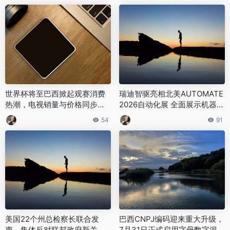
世界杯将至巴西掀起观赛消费
瑞迪智驱亮相北美AUTOMATE
热潮，电视销量与价格同步上
2026自动化展 全面展示机器人
涨
核心部件全系列产品
54
91
美国22个州总检察长联合发
巴西CNPJ编码迎来重大升级，
声，集体反对联邦政府新关税
7月31日正式启用字母数字混合