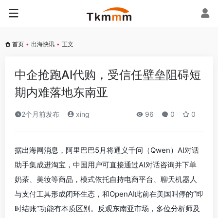
首页
•
出海快讯
•
正文
‌中企抢跑AI代购，受信任壁垒阻碍短
期内难落地东南亚‌
2个月前发布
xing
96
0
0
据出海网消息，阿里巴巴5月将通义千问（Qwen）AI对话
助手集成进淘宝，中国用户可直接通过AI对话咨询并下单
奶茶、美妆等商品，模式依托自持电商平台、聊天机器人
与支付工具形成闭环生态，和OpenAI此前在美国叫停的“即
时结账”功能有本质区别。反观东南亚市场，多位分析师及