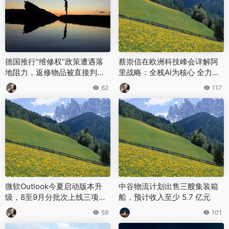
德国推行“维修权”政策遭遇落
蔡崇信在欧洲科技峰会详解阿
地阻力，返修物品被直接判定
里战略：全栈AI为核心 全力布
为废弃物资
局未来发展
62
117
微软Outlook今夏启动版本升
中谷物流计划出售三艘集装箱
级，8至9月分批次上线三项全
船，预计收入至少 5.7 亿元
新实用功能
59
101