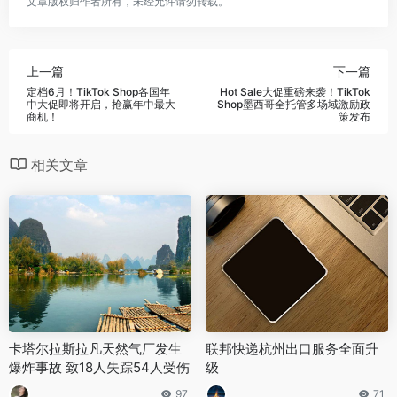
文章版权归作者所有，未经允许请勿转载。
上一篇
下一篇
定档6月！TikTok Shop各国年
Hot Sale大促重磅来袭！TikTok
中大促即将开启，抢赢年中最大
Shop墨西哥全托管多场域激励政
商机！
策发布
相关文章
卡塔尔拉斯拉凡天然气厂发生
联邦快递杭州出口服务全面升
爆炸事故 致18人失踪54人受伤
级
97
71