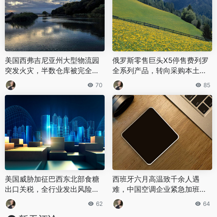
美国西弗吉尼亚州大型物流园
俄罗斯零售巨头X5停售费列罗
突发火灾，半数仓库被完全烧
全系列产品，转向采购本土及
毁
友好国家商品
70
85
美国威胁加征巴西东北部食糖
西班牙六月高温致千余人遇
出口关税，全行业发出风险警
难，中国空调企业紧急加班增
示
产
62
64