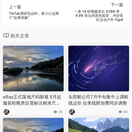
下一篇
上一篇
一条 14 秒视频卖出 4386 单，
TikTok调研竞品时，要小心这两
9.99 美元的黑色面罩，冲进美
个“起量假象”
区运动户外 Top4
相关文章
eBay正式落地尺码新规 8月起
头部船公司7月中旬集中上调航
服装鞋靴类目需标注精准尺码
线运价 拉美线附加费同步调整
参数
29
90