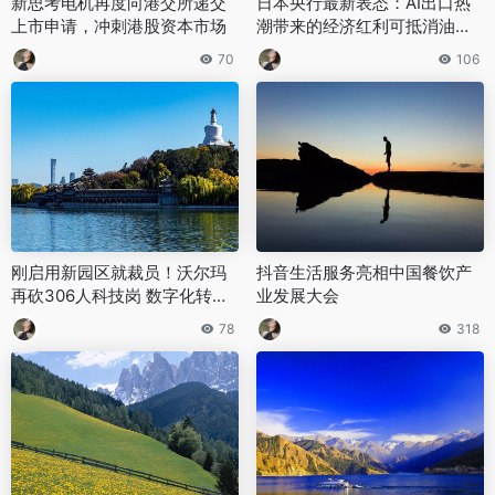
新思考电机再度向港交所递交
日本央行最新表态：AI出口热
上市申请，冲刺港股资本市场
潮带来的经济红利可抵消油价
上涨的负面冲击
70
106
刚启用新园区就裁员！沃尔玛
抖音生活服务亮相中国餐饮产
再砍306人科技岗 数字化转型
业发展大会
转向“精准瘦身”
78
318