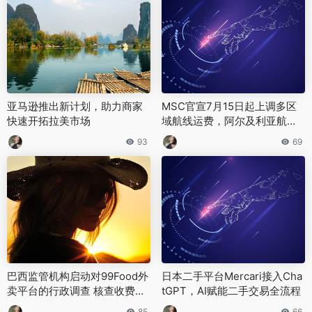
亚马逊推出新计划，助力商家
MSC官宣7月15日起上调多区
快速开拓拉美市场
域航线运费，阿尔及利亚航线
涨幅居前
93
69
巴西监管机构启动对99Food外
日本二手平台Mercari接入Cha
卖平台的行政调查 核查收费透
tGPT，AI赋能二手交易全流程
明度合规性
85
66