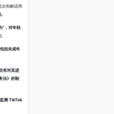
此次和解适用
能。
为”，对年轻
制。
包括未成年
没有对其进
服务法》的制
监测 TikTok