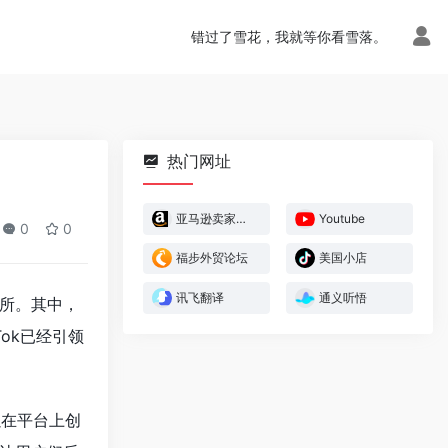
错过了雪花，我就等你看雪落。
热门网址
亚马逊卖家官方论坛
Youtube
0
0
福步外贸论坛
美国小店
讯飞翻译
通义听悟
所。其中，
ok已经引领
以在平台上创