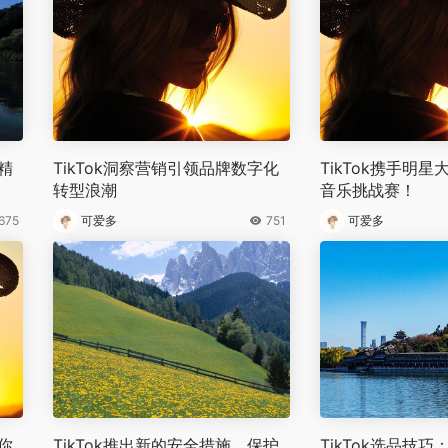
精
TikTok洞察营销引领品牌数字化
TikTok携手明
转型浪潮
音乐挑战赛！
675
可爱多
751
可爱多
你
TikTok推出新的安全措施，保护
TikTok选品技