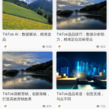
TikTok AI：数据驱动，精准选
TikTok选品技巧：数据分析助
品
力，精准定位目标受众
938
905
TikTok洞察营销，创新策略，
TikTok选品有道：创意灵感，
打造高效营销效果
与众不同
874
722