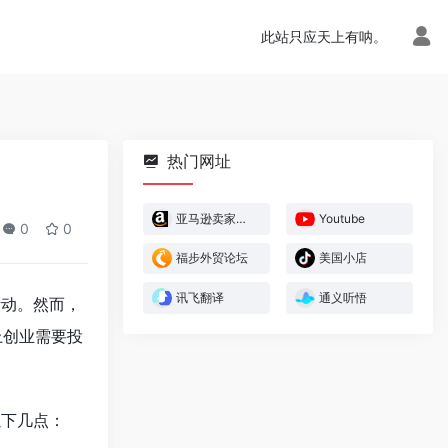
此站只应天上有呐。
热门网址
亚马逊卖家官方论坛
Youtube
0
0
福步外贸论坛
美国小店
讯飞翻译
通义听悟
活动。然而，
上创业需要投
以下几点：