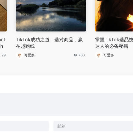
cti
TikTok成功之道：选对商品，赢
掌握TikTok选
th
在起跑线
达人的必备秘籍
29
可爱多
760
可爱多