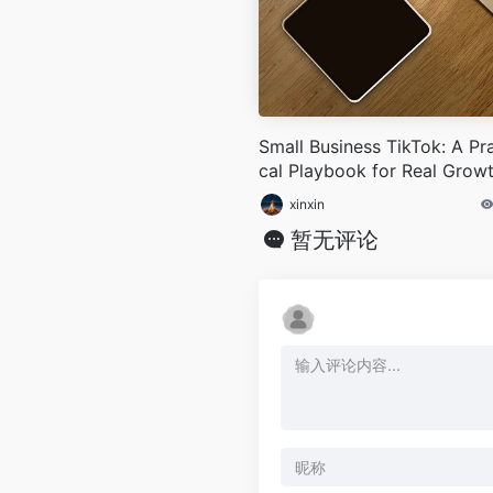
Small Business TikTok: A Pra
cal Playbook for Real Grow
xinxin
暂无评论