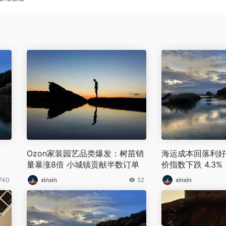
Ozon家装园艺品类爆发：树苗销
海运成本回落利好
量暴涨8倍 小城镇贡献半数订单
价指数下跌 4.3
窗口开启！
740
xinxin
52
xinxin