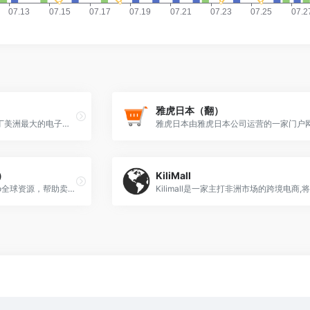
雅虎日本（翻）
Mercado Libre 美客多是拉丁美洲最大的电子商务平台。目前其电商业务范围已覆盖巴西、墨西哥、智利、哥伦比亚等18个拉丁美洲国家及地区。 Mercado Libre 美客多是拉丁美洲最大的电子商务平台。目前其电商业务范围已覆盖巴西、墨西哥、智利、哥伦比亚等18个拉丁美洲国家及地区。2020年Mercado Libre累计活跃用户数约1.32亿，卖家数量1100万，每秒访问量533次，每日售出商品近200万件，是拉美第一、全球访问量第七的电子商务零售网站。
发）
KiliMall
TospinoMarket借助Tospino全球资源，帮助卖家抓住跨境电商机遇，发展出口业务，打造国际品牌。基于平台大数据，根据消费者的喜好和需求，帮助工厂实现定制化生产，持续降低采购、生产、物流成本，让优质的商品成为平台主流，为海外新兴市场用户提供高效、智能、便捷的生活服务。