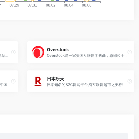
Overstock
雅虎日本由雅虎日本公司运营的一家门户网站，其在日本的搜索引擎和门户网站市场中位居业界第一位。日本雅虎是一家集合购物和资讯的平台，类似中国淘宝和新浪合体的销售信息一体化平台。
Overstock是一家美国互联网零售商，总部位于犹他州Midvale，靠近盐湖城。Overstock.com最初由Robert Brazell于1997年创立为D2：Discounts Direct。两年后，它被卖给了Patrick M. Byrne，后者将其改名为Overstock.com。
日本乐天
Kilimall是一家主打非洲市场的跨境电商,将中国商品在非洲本土进行电商交易。
日本知名的B2C网购平台,有互联网超市之美称!