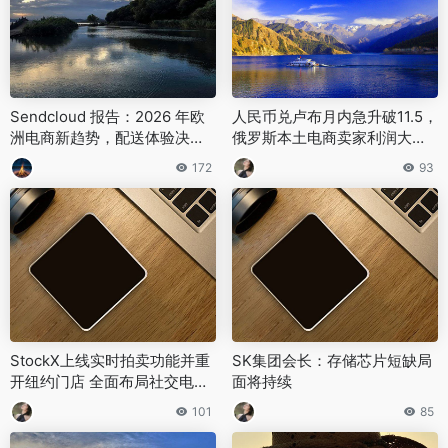
Sendcloud 报告：2026 年欧
人民币兑卢布月内急升破11.5，
洲电商新趋势，配送体验决定
俄罗斯本土电商卖家利润大幅
销量，近半订单因运费流失
缩水
172
93
StockX上线实时拍卖功能并重
SK集团会长：存储芯片短缺局
开纽约门店 全面布局社交电商
面将持续
赛道
101
85