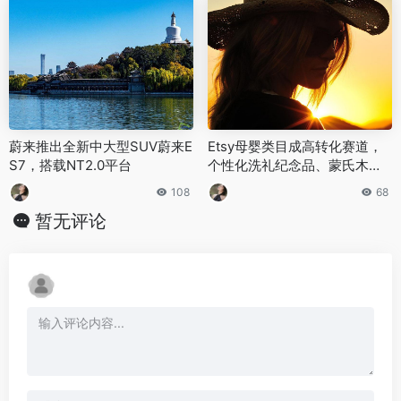
蔚来推出全新中大型SUV蔚来E
Etsy母婴类目成高转化赛道，
S7，搭载NT2.0平台
个性化洗礼纪念品、蒙氏木质
玩具热销
108
68
暂无评论