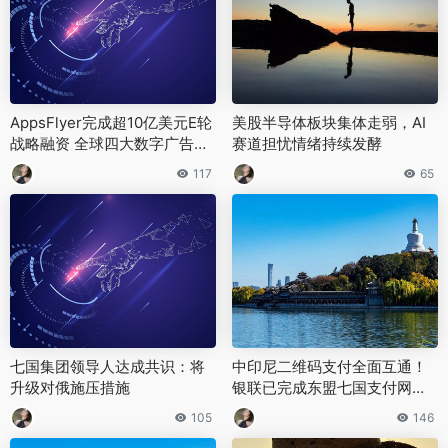
AppsFlyer完成超10亿美元E轮
美股半导体板块集体走弱，AI
战略融资 全球四大数字广告巨
赛道担忧情绪持续发酵
头联合领投 估值升至27亿美元
117
65
七国集团领导人达成共识：将
中印尼二维码支付全面互通！
升级对俄施压措施
银联已完成东盟七国支付网络
互联
105
146