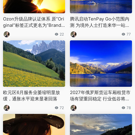
Ozon升级品牌认证体系 原“Ori
腾讯启动TenPay Go小范围内
ginal”标签正式更名为“Brand V
测 为境外人士打造来华一站式
erified”
支付生活服务
22
77
欧元区6月服务业萎缩明显放
2027年俄罗斯货运车厢租赁市
缓，通胀水平迎来显著回落
场有望重回稳定 行业低谷将出
现在2025年下半年
72
78