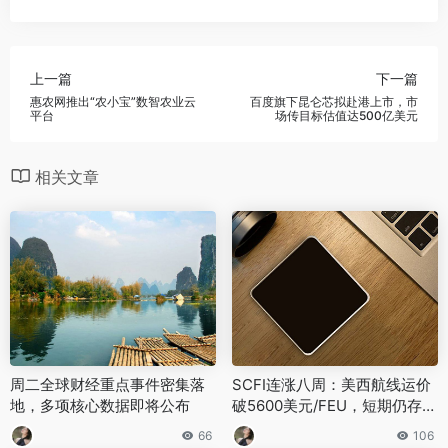
上一篇
下一篇
惠农网推出“农小宝”数智农业云
百度旗下昆仑芯拟赴港上市，市
平台
场传目标估值达500亿美元
相关文章
周二全球财经重点事件密集落
SCFI连涨八周：美西航线运价
地，多项核心数据即将公布
破5600美元/FEU，短期仍存上
行空间
66
106