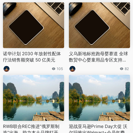
诺华计划 2030 年放射性配体
义乌新地标抢跑母婴赛道 全球
疗法销售额突破 50 亿美元
数贸中心婴童用品专区支持小
单混批定制与直播选品
105
82
RWB联合REC推进“俄罗斯制
迎战亚马逊Prime Day大促 沃
造”出海，助力本土品牌打开全
尔玛推出Walmart+会员年费半