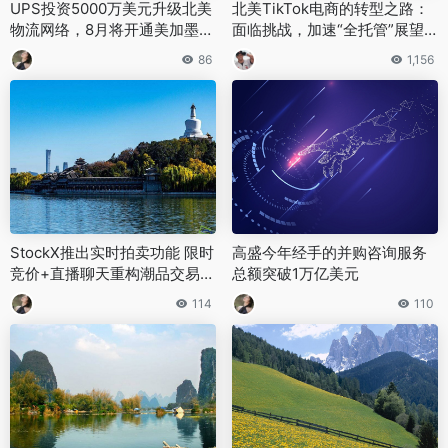
‌UPS投资5000万美元升级北美
北美TikTok电商的转型之路：
物流网络，8月将开通美加墨定
面临挑战，加速“全托管”展望
时重货空运服务‌
未来
86
1,156
StockX推出实时拍卖功能 限时
高盛今年经手的并购咨询服务
竞价+直播聊天重构潮品交易体
总额突破1万亿美元
验
114
110