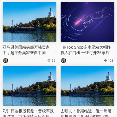
亚马逊美国站头部万强卖家
TikTok Shop东南亚站大幅降
中，超半数卖家来自中国
低入驻门槛 一证可开25家店 新
店90天免保证金
56
128
7月1日连板股复盘：晋级率跌
去哪儿：暑期临近，近一周暑
破20%，市场连续三日百股涨
期机票预订量环比激增1.2倍