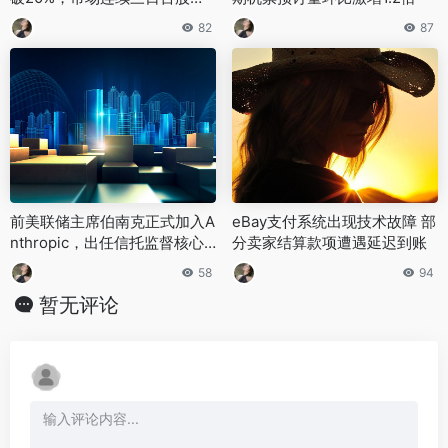
停
82
87
前美联储主席伯南克正式加入A
eBay支付系统出现技术故障 部
nthropic，出任信托监督核心
分卖家结算款项遭遇延迟到账
负责人
58
94
暂无评论